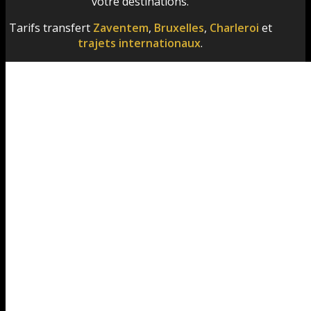
votre destinations.
Tarifs transfert
Zaventem
,
Bruxelles
,
Charleroi
et
trajets internationaux
.